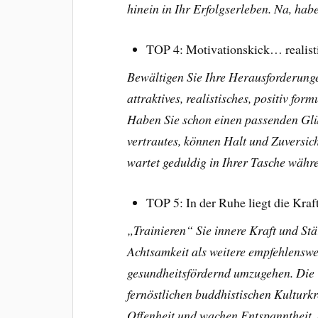
hinein in Ihr Erfolgserleben. Na, habe
TOP 4: Motivationskick… realistis
Bewältigen Sie Ihre Herausforderungen
attraktives, realistisches, positiv for
Haben Sie schon einen passenden Gl
vertrautes, können Halt und Zuversic
wartet geduldig in Ihrer Tasche wäh
TOP 5: In der Ruhe liegt die Kra
„Trainieren“ Sie innere Kraft und St
Achtsamkeit
als weitere empfehlenswe
gesundheitsfördernd umzugehen. Die 
fernöstlichen buddhistischen Kulturkr
Offenheit und wachen Entspanntheit. S